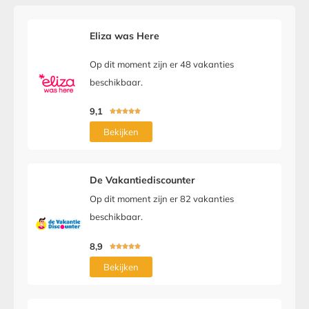
Eliza was Here
Op dit moment zijn er 48 vakanties
beschikbaar.
9,1





Bekijken
De Vakantiediscounter
Op dit moment zijn er 82 vakanties
beschikbaar.
8,9





Bekijken