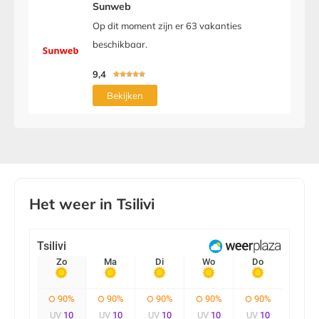
Sunweb
Op dit moment zijn er 63 vakanties
beschikbaar.
9,4





Bekijken
Het weer in Tsilivi