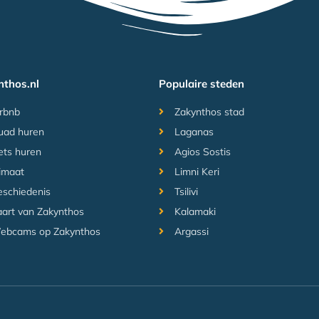
nthos.nl
Populaire steden
rbnb
Zakynthos stad
uad huren
Laganas
ets huren
Agios Sostis
imaat
Limni Keri
schiedenis
Tsilivi
art van Zakynthos
Kalamaki
ebcams op Zakynthos
Argassi