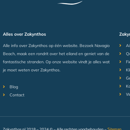
Alles over Zakynthos
Zaky
Alle info over Zakynthos op één website. Bezoek Navagio
Ai
Beach, maak een rondrit over het eiland en geniet van de
Q
fantastische stranden. Op onze website vindt je alles wat
Fi
je moet weten over Zakynthos.
Kl
Ge
Ka
Blog
W
Contact
Zakynthos.nl 2018 – 2024 © – Alle rechten voorbehouden –
Sitemap