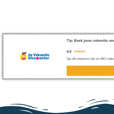
Tip: Boek jouw vakantie na
8,9





Op dit moment zijn er 482 vaka