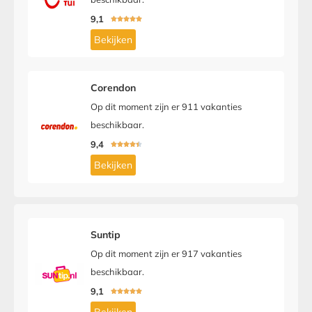
9,1





Bekijken
Corendon
Op dit moment zijn er 911 vakanties
beschikbaar.
9,4





Bekijken
Suntip
Op dit moment zijn er 917 vakanties
beschikbaar.
9,1




