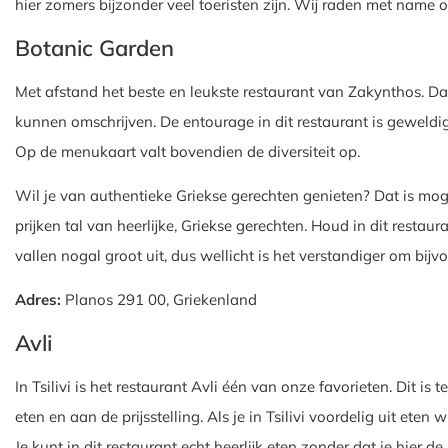
hier zomers bijzonder veel toeristen zijn. Wij raden met name o
Botanic Garden
Met afstand het beste en leukste restaurant van Zakynthos. Dat
kunnen omschrijven. De entourage in dit restaurant is geweldig,
Op de menukaart valt bovendien de diversiteit op.
Wil je van authentieke Griekse gerechten genieten? Dat is mogel
prijken tal van heerlijke, Griekse gerechten. Houd in dit restau
vallen nogal groot uit, dus wellicht is het verstandiger om bij
Adres:
Planos 291 00, Griekenland
Avli
In Tsilivi is het restaurant Avli één van onze favorieten. Dit is 
eten en aan de prijsstelling. Als je in Tsilivi voordelig uit eten 
Je kunt in dit restaurant echt heerlijk eten zonder dat je hier de