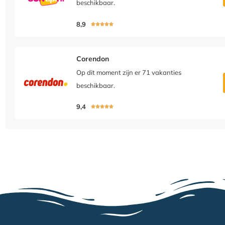
beschikbaar.
8,9





Corendon
Op dit moment zijn er 71 vakanties
beschikbaar.
9,4




