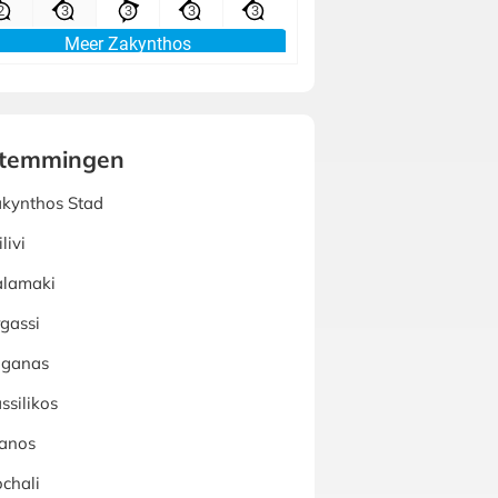
temmingen
kynthos Stad
ilivi
alamaki
gassi
aganas
ssilikos
anos
chali