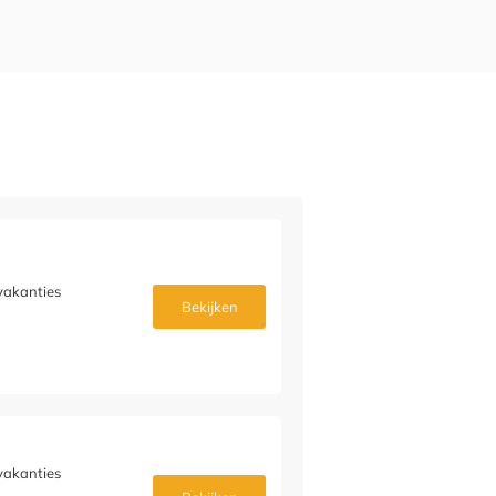
vakanties
Bekijken
vakanties