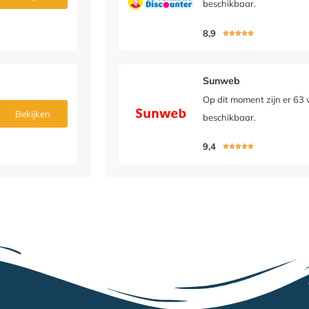
beschikbaar.
8,9





Sunweb
Op dit moment zijn er 63 
Bekijken
beschikbaar.
9,4




