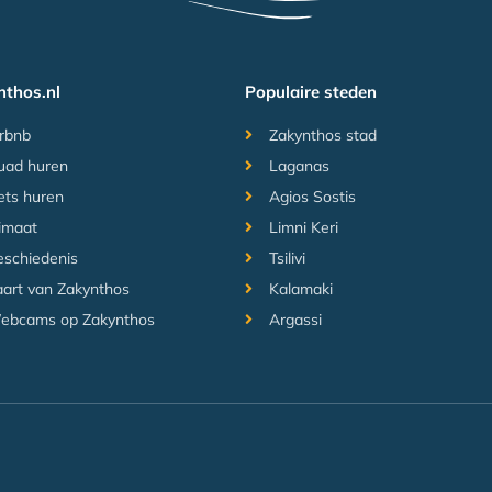
nthos.nl
Populaire steden
rbnb
Zakynthos stad
uad huren
Laganas
ets huren
Agios Sostis
imaat
Limni Keri
schiedenis
Tsilivi
art van Zakynthos
Kalamaki
ebcams op Zakynthos
Argassi