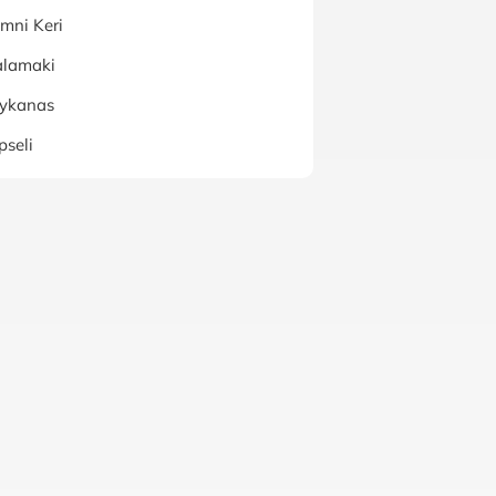
mni Keri
alamaki
lykanas
pseli