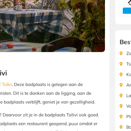
Bes
Za
Ts
ivi
K
l
. Deze badplaats is gelegen aan de
Tsilivi
Ar
risten. Dit is te danken aan de ligging, aan de
L
badplaats verblijft, geniet je van gezelligheid.
Va
n? Daarvoor zit je in de badplaats Tsilivi ook goed.
Pl
adplaats een restaurant geopend, puur omdat er
Bo