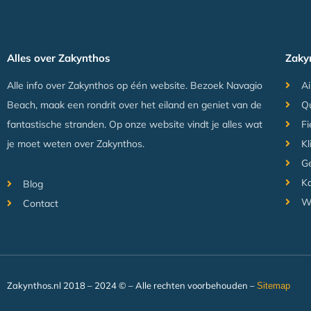
Alles over Zakynthos
Zaky
Alle info over Zakynthos op één website. Bezoek Navagio
Ai
Beach, maak een rondrit over het eiland en geniet van de
Q
fantastische stranden. Op onze website vindt je alles wat
Fi
je moet weten over Zakynthos.
Kl
Ge
Ka
Blog
W
Contact
Zakynthos.nl 2018 – 2024 © – Alle rechten voorbehouden –
Sitemap