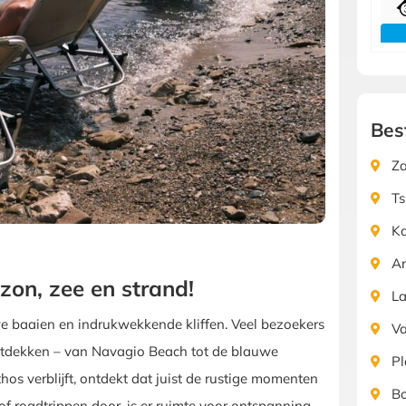
Bes
Za
Ts
K
Ar
on, zee en strand!
L
e baaien en indrukwekkende kliffen. Veel bezoekers
Va
 ontdekken – van Navagio Beach tot de blauwe
Pl
hos verblijft, ontdekt dat juist de rustige momenten
Bo
 roadtrippen door, is er ruimte voor ontspanning,