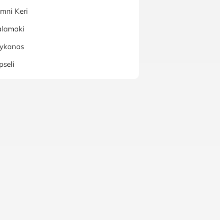
mni Keri
alamaki
lykanas
pseli