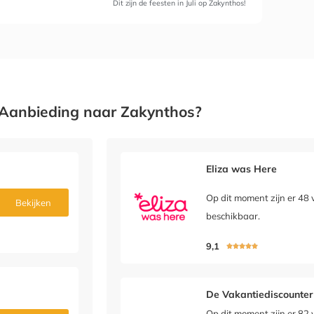
Dit zijn de feesten in Juli op Zakynthos!
Aanbieding naar Zakynthos?
Eliza was Here
Op dit moment zijn er 48 
Bekijken
beschikbaar.
9,1





De Vakantiediscounter
Op dit moment zijn er 82 