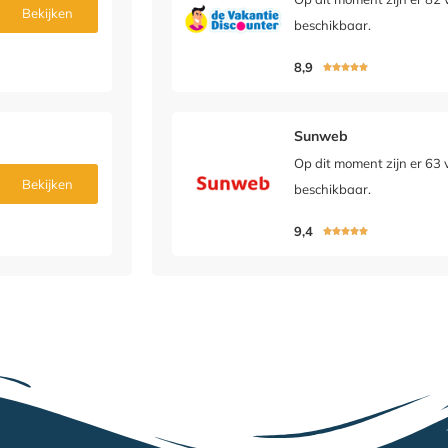
Bekijken
beschikbaar.
8,9





Sunweb
Op dit moment zijn er 63 
Bekijken
beschikbaar.
9,4




