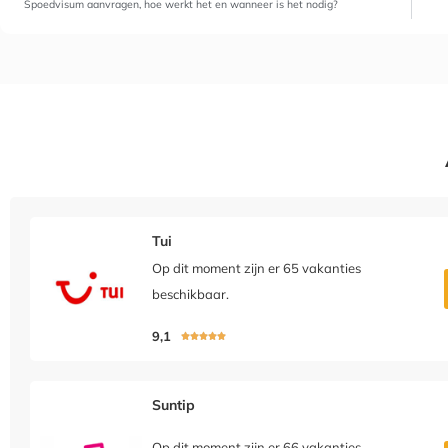
Spoedvisum aanvragen, hoe werkt het en wanneer is het nodig?
Tui
Op dit moment zijn er 65 vakanties
beschikbaar.
9,1





Suntip
Op dit moment zijn er 66 vakanties