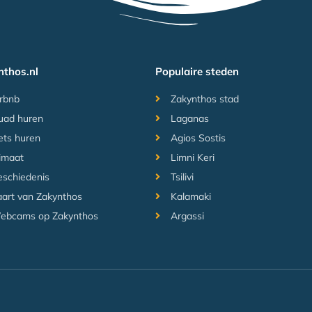
nthos.nl
Populaire steden
rbnb
Zakynthos stad
uad huren
Laganas
ets huren
Agios Sostis
imaat
Limni Keri
schiedenis
Tsilivi
art van Zakynthos
Kalamaki
ebcams op Zakynthos
Argassi