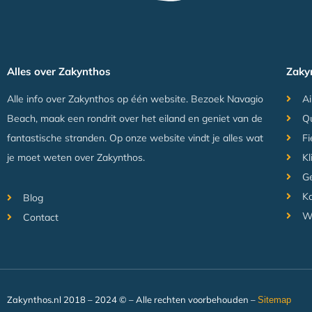
Alles over Zakynthos
Zaky
Alle info over Zakynthos op één website. Bezoek Navagio
Ai
Beach, maak een rondrit over het eiland en geniet van de
Q
fantastische stranden. Op onze website vindt je alles wat
Fi
je moet weten over Zakynthos.
Kl
Ge
Ka
Blog
W
Contact
Zakynthos.nl 2018 – 2024 © – Alle rechten voorbehouden –
Sitemap