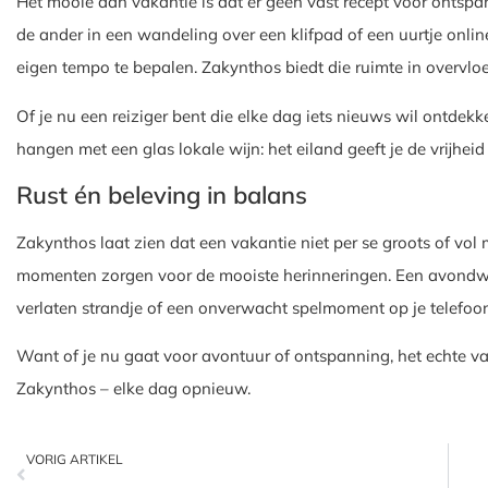
Het mooie aan vakantie is dat er geen vast recept voor ontspa
de ander in een wandeling over een klifpad of een uurtje online
eigen tempo te bepalen. Zakynthos biedt die ruimte in overvlo
Of je nu een reiziger bent die elke dag iets nieuws wil ontdekken
hangen met een glas lokale wijn: het eiland geeft je de vrijheid
Rust én beleving in balans
Zakynthos laat zien dat een vakantie niet per se groots of vol 
momenten zorgen voor de mooiste herinneringen. Een avondwan
verlaten strandje of een onverwacht spelmoment op je telefoon 
Want of je nu gaat voor avontuur of ontspanning, het echte vak
Zakynthos – elke dag opnieuw.
VORIG ARTIKEL