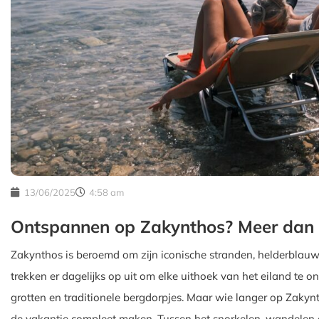
13/06/2025
4:58 am
Ontspannen op Zakynthos? Meer dan z
Zakynthos is beroemd om zijn iconische stranden, helderblauw
trekken er dagelijks op uit om elke uithoek van het eiland te
grotten en traditionele bergdorpjes. Maar wie langer op Zakynt
de vakantie compleet maken. Tussen het snorkelen, wandelen of