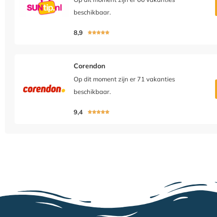
beschikbaar.
8,9





Corendon
Op dit moment zijn er 71 vakanties
beschikbaar.
9,4




