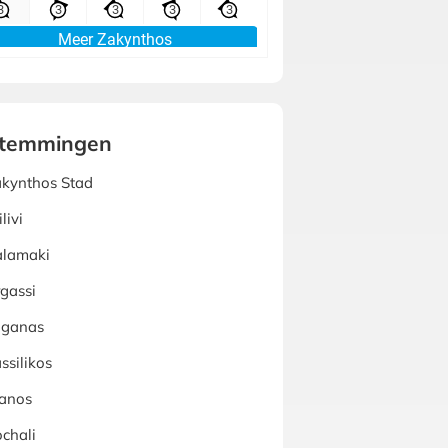
temmingen
kynthos Stad
ilivi
alamaki
gassi
aganas
ssilikos
anos
chali