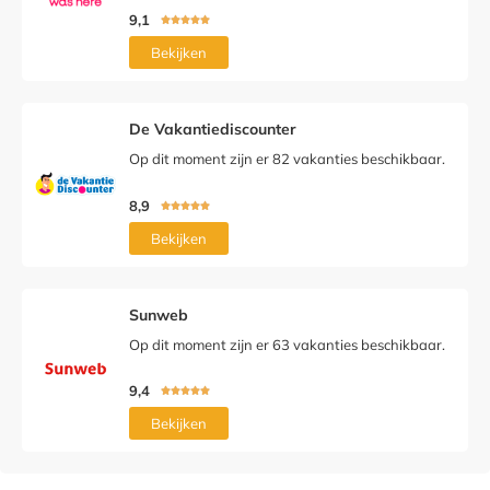
9,1





Bekijken
De Vakantiediscounter
Op dit moment zijn er 82 vakanties beschikbaar.
8,9





Bekijken
Sunweb
Op dit moment zijn er 63 vakanties beschikbaar.
9,4





Bekijken