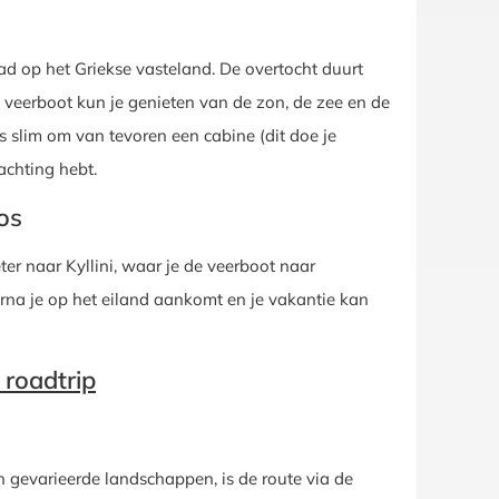
d op het Griekse vasteland. De overtocht duurt
e veerboot kun je genieten van de zon, de zee en de
t is slim om van tevoren een cabine (dit doe je
achting hebt.
os
r naar Kyllini, waar je de veerboot naar
rna je op het eiland aankomt en je vakantie kan
 roadtrip
n gevarieerde landschappen, is de route via de