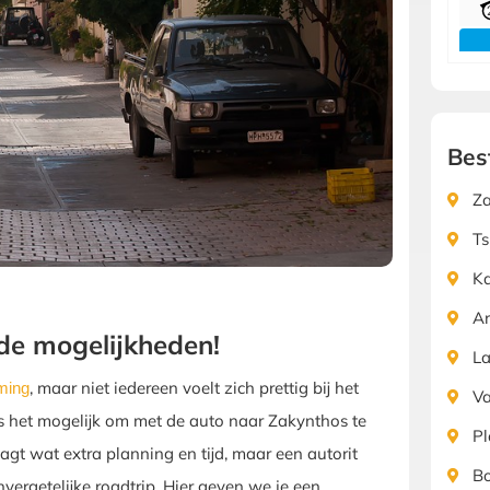
Bes
Za
Ts
K
Ar
 de mogelijkheden!
L
, maar niet iedereen voelt zich prettig bij het
ming
Va
Is het mogelijk om met de auto naar Zakynthos te
Pl
raagt wat extra planning en tijd, maar een autorit
Bo
vergetelijke roadtrip. Hier geven we je een