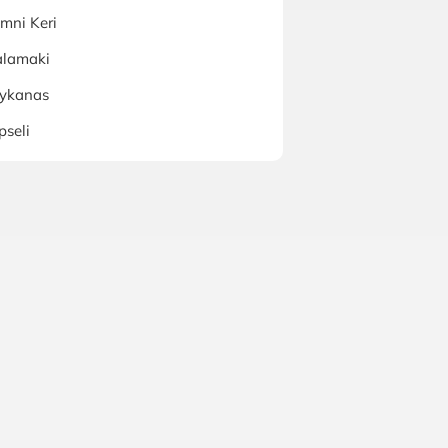
mni Keri
alamaki
lykanas
pseli