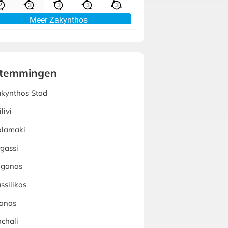
temmingen
kynthos Stad
ilivi
alamaki
gassi
aganas
ssilikos
anos
chali