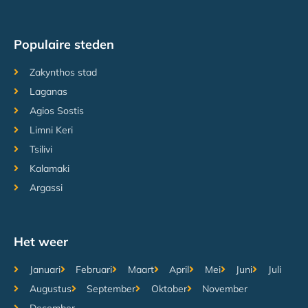
Populaire steden
Zakynthos stad
Laganas
Agios Sostis
Limni Keri
Tsilivi
Kalamaki
Argassi
Het weer
Januari
Februari
Maart
April
Mei
Juni
Juli
Augustus
September
Oktober
November