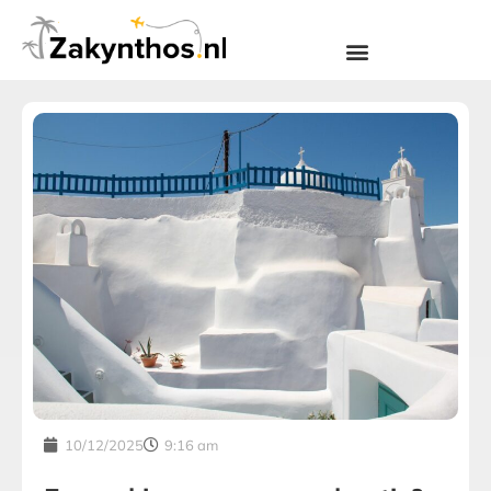
10/12/2025
9:16 am