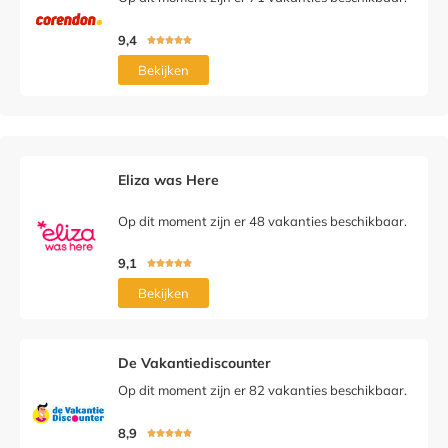
9,4





Bekijken
Eliza was Here
Op dit moment zijn er 48 vakanties beschikbaar.
9,1





Bekijken
De Vakantiediscounter
Op dit moment zijn er 82 vakanties beschikbaar.
8,9




