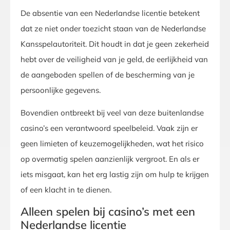
De absentie van een Nederlandse licentie betekent
dat ze niet onder toezicht staan van de Nederlandse
Kansspelautoriteit. Dit houdt in dat je geen zekerheid
hebt over de veiligheid van je geld, de eerlijkheid van
de aangeboden spellen of de bescherming van je
persoonlijke gegevens.
Bovendien ontbreekt bij veel van deze buitenlandse
casino’s een verantwoord speelbeleid. Vaak zijn er
geen limieten of keuzemogelijkheden, wat het risico
op overmatig spelen aanzienlijk vergroot. En als er
iets misgaat, kan het erg lastig zijn om hulp te krijgen
of een klacht in te dienen.
Alleen spelen bij casino’s met een
Nederlandse licentie