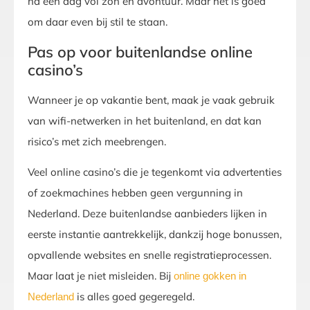
na een dag vol zon en avontuur. Maar het is goed
om daar even bij stil te staan.
Pas op voor buitenlandse online
casino’s
Wanneer je op vakantie bent, maak je vaak gebruik
van wifi-netwerken in het buitenland, en dat kan
risico’s met zich meebrengen.
Veel online casino’s die je tegenkomt via advertenties
of zoekmachines hebben geen vergunning in
Nederland. Deze buitenlandse aanbieders lijken in
eerste instantie aantrekkelijk, dankzij hoge bonussen,
opvallende websites en snelle registratieprocessen.
Maar laat je niet misleiden. Bij
online gokken in
is alles goed gegeregeld.
Nederland