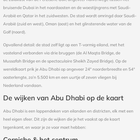
bruisende Dubai in het noordoosten en de woestijngrens met Saudi-
Arabië en Qatar in het zuidwesten. De stad wordt omringd door Saudi-
Arabië (zuid en west), Oman (oost) en het glinsterende water van de
Golf (noord).
Opvallend detail: de stad zelf ligt op een T-vormig eiland, met het
vasteland verbonden via drie bruggen (de Al Maqta Bridge, de
Mussafah Bridge en de spectaculaire Sheikh Zayed Bridge). Op de
wereldkaart prik je Abu Dhabi op ongeveer 24° noorderbreedte en 54°
oosterlengte, zo’n 5.500 km en een uurtje of zeven vliegen bij
Nederland vandaan.
De wijken van Abu Dhabi op de kaart
Abu Dhabi is een lappendeken van eilanden en districten, elk met een
heel eigen sfeer. Dit zijn de wijken die je het vaakst op de kaart
tegenkomt, en waar je ze voor moet hebben:
Corniche & het centrum