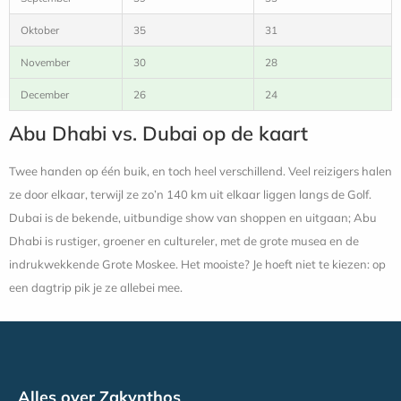
Oktober
35
31
November
30
28
December
26
24
Abu Dhabi vs. Dubai op de kaart
Twee handen op één buik, en toch heel verschillend. Veel reizigers halen
ze door elkaar, terwijl ze zo’n 140 km uit elkaar liggen langs de Golf.
Dubai is de bekende, uitbundige show van shoppen en uitgaan; Abu
Dhabi is rustiger, groener en cultureler, met de grote musea en de
indrukwekkende Grote Moskee. Het mooiste? Je hoeft niet te kiezen: op
een dagtrip pik je ze allebei mee.
Alles over Zakynthos