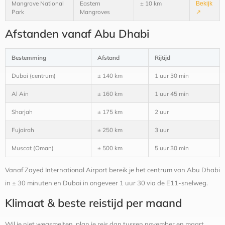
Mangrove National
Eastern
± 10 km
Bekijk
Park
Mangroves
↗
Afstanden vanaf Abu Dhabi
Bestemming
Afstand
Rijtijd
Dubai (centrum)
± 140 km
1 uur 30 min
Al Ain
± 160 km
1 uur 45 min
Sharjah
± 175 km
2 uur
Fujairah
± 250 km
3 uur
Muscat (Oman)
± 500 km
5 uur 30 min
Vanaf Zayed International Airport bereik je het centrum van Abu Dhabi
in ± 30 minuten en Dubai in ongeveer 1 uur 30 via de E11-snelweg.
Klimaat & beste reistijd per maand
Wil je niet wegsmelten, plan je reis dan tussen november en maart