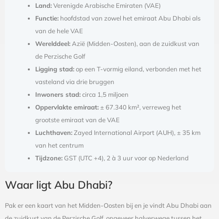
Land:
Verenigde Arabische Emiraten (VAE)
Functie:
hoofdstad van zowel het emiraat Abu Dhabi als
van de hele VAE
Werelddeel:
Azië (Midden-Oosten), aan de zuidkust van
de Perzische Golf
Ligging stad:
op een T-vormig eiland, verbonden met het
vasteland via drie bruggen
Inwoners stad:
circa 1,5 miljoen
Oppervlakte emiraat:
± 67.340 km², verreweg het
grootste emiraat van de VAE
Luchthaven:
Zayed International Airport (AUH), ± 35 km
van het centrum
Tijdzone:
GST (UTC +4), 2 à 3 uur voor op Nederland
Waar ligt Abu Dhabi?
Pak er een kaart van het Midden-Oosten bij en je vindt Abu Dhabi aan
de zuidkust van de Perzische Golf, ongeveer halverwege tussen het