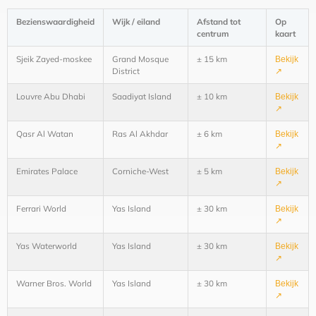
Bezienswaardigheid
Wijk / eiland
Afstand tot
Op
centrum
kaart
Sjeik Zayed-moskee
Grand Mosque
± 15 km
Bekijk
District
↗
Louvre Abu Dhabi
Saadiyat Island
± 10 km
Bekijk
↗
Qasr Al Watan
Ras Al Akhdar
± 6 km
Bekijk
↗
Emirates Palace
Corniche-West
± 5 km
Bekijk
↗
Ferrari World
Yas Island
± 30 km
Bekijk
↗
Yas Waterworld
Yas Island
± 30 km
Bekijk
↗
Warner Bros. World
Yas Island
± 30 km
Bekijk
↗