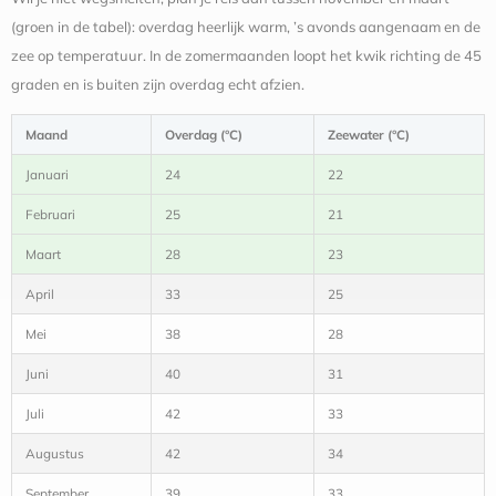
(groen in de tabel): overdag heerlijk warm, ’s avonds aangenaam en de
zee op temperatuur. In de zomermaanden loopt het kwik richting de 45
graden en is buiten zijn overdag echt afzien.
Maand
Overdag (°C)
Zeewater (°C)
Januari
24
22
Februari
25
21
Maart
28
23
April
33
25
Mei
38
28
Juni
40
31
Juli
42
33
Augustus
42
34
September
39
33