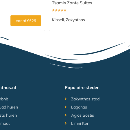
Tsamis Zante Suites
Kipseli, Zakynthos
Vanaf €629
nthos.nl
Populaire steden
rbnb
Zakynthos stad
uad huren
Laganas
ets huren
Agios Sostis
imaat
Limni Keri