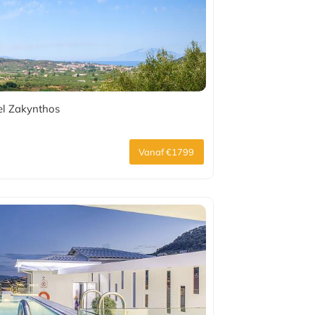
el Zakynthos
Vanaf €1799