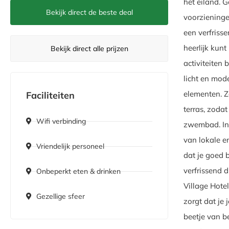
het eiland. 
Bekijk direct de beste deal
voorzieningen
een verfriss
heerlijk kunt
Bekijk direct alle prijzen
activiteiten
licht en mod
elementen. Z
Faciliteiten
terras, zodat
Wifi verbinding
zwembad. In 
van lokale en
Vriendelijk personeel
dat je goed 
verfrissend 
Onbeperkt eten & drinken
Village Hote
Gezellige sfeer
zorgt dat je
beetje van be