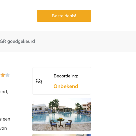
Beste deals!
GR goedgekeurd



Beoordeling:
Onbekend
and,
ts een
 van