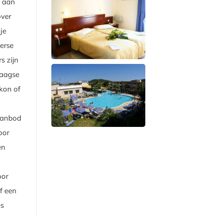
a aan
over
je
verse
s zijn
daagse
lkon of
 aanbod
oor
en
oor
f een
es