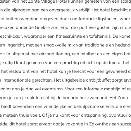
Gasten van het Zante Village Hotel kunnen genieten van een scal
 die bijdragen aan een onvergetelijk verblijf. Het hotel beschikt 
end buitenzwembad omgeven door comfortabele ligstoelen, waar 
 relaxen onder de Griekse zon. Voor de sportieve gasten zijn er di
 beschikbaar, waaronder een fitnessruimte en tafeltennis. De kamer
ern ingericht, met een smaakvolle mix van traditionele en heden
e zijn uitgerust met airconditioning, een minibar en een eigen ba
 je altijd kunt genieten van een prachtig uitzicht op de tuin of het
het restaurant van het hotel kun je terecht voor een gevarieerd
 internationale gerechten. Het uitgebreide ontbijtbuffet zorgt erv
begint aan je dag vol avonturen. Voor een informele maaltijd of e
drankje kun je ook terecht bij de bar aan het zwembad. Het Zante
l biedt bovendien een vriendelijke en behulpzame service, die erv
 je meteen thuis voelt. Of je nu komt voor ontspanning, avontuur o
ide, dit hotel zorgt ervoor dat je vakantie in Zakynthos een succ