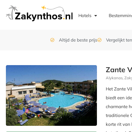
Hotels
Bestemmin
Altijd de beste prijs
Vergelijkt t
Zante V
Alykanas, Zak
Het Zante Vi
biedt een id
charmante ho
traditionele 
korte rit va