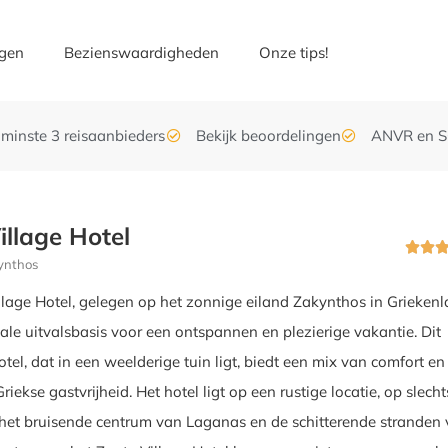
gen
Bezienswaardigheden
Onze tips!
enminste 3 reisaanbieders
Bekijk beoordelingen
ANVR en S
illage Hotel


ynthos
llage Hotel, gelegen op het zonnige eiland Zakynthos in Griekenl
eale uitvalsbasis voor een ontspannen en plezierige vakantie. Dit
tel, dat in een weelderige tuin ligt, biedt een mix van comfort en
Griekse gastvrijheid. Het hotel ligt op een rustige locatie, op slech
n het bruisende centrum van Laganas en de schitterende stranden