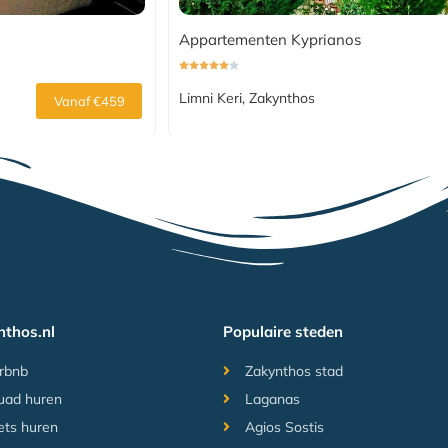
Appartementen Kyprianos
Limni Keri, Zakynthos
Vanaf €459
nthos.nl
Populaire steden
rbnb
Zakynthos stad
uad huren
Laganas
ets huren
Agios Sostis