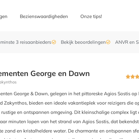
gen
Bezienswaardigheden
Onze tips!
enminste 3 reisaanbieders
Bekijk beoordelingen
ANVR en S
ementen George en Dawn


Zakynthos
nten George & Dawn, gelegen in het pittoreske Agios Sostis op 
nd Zakynthos, bieden een ideale vakantieplek voor reizigers die o
n rustige en ontspannen omgeving. Dit kleinschalige complex ligt
paar minuten lopen van het strand van Agios Sostis, dat bekends
te zand en kristalheldere water. De charmante en ontspannen sf