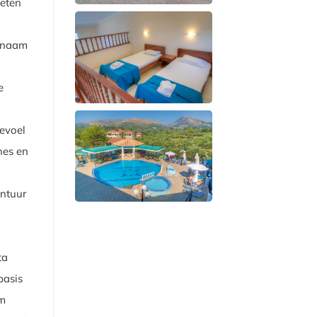
ieten
genaam
e
gevoel
nes en
ontuur
ta
basis
om