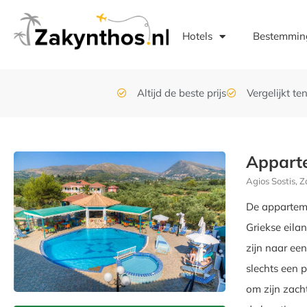
Hotels
Bestemmin
Altijd de beste prijs
Vergelijkt t
Appart
Agios Sostis, 
De apparteme
Griekse eila
zijn naar ee
slechts een 
om zijn zach