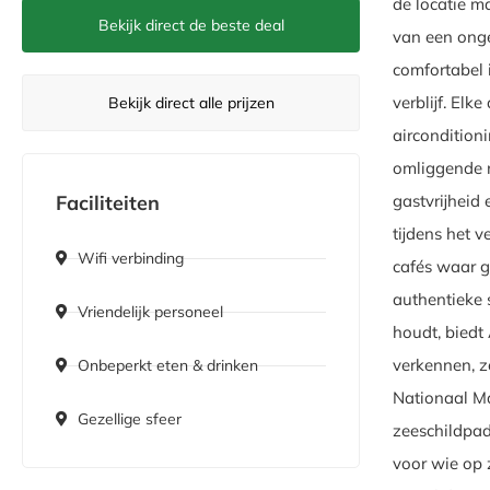
de locatie m
Bekijk direct de beste deal
van een ong
comfortabel 
verblijf. El
Bekijk direct alle prijzen
airconditioni
omliggende 
gastvrijheid
Faciliteiten
tijdens het v
Wifi verbinding
cafés waar g
authentieke 
Vriendelijk personeel
houdt, biedt
verkennen, z
Onbeperkt eten & drinken
Nationaal Ma
Gezellige sfeer
zeeschildpa
voor wie op 