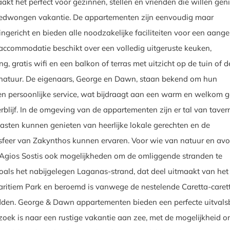
aakt het perfect voor gezinnen, stellen en vrienden die willen gen
edwongen vakantie. De appartementen zijn eenvoudig maar
ingericht en bieden alle noodzakelijke faciliteiten voor een aan
ke accommodatie beschikt over een volledig uitgeruste keuken,
ng, gratis wifi en een balkon of terras met uitzicht op de tuin of d
natuur. De eigenaars, George en Dawn, staan bekend om hun
 en persoonlijke service, wat bijdraagt aan een warm en welkom 
erblijf. In de omgeving van de appartementen zijn er tal van taver
asten kunnen genieten van heerlijke lokale gerechten en de
sfeer van Zakynthos kunnen ervaren. Voor wie van natuur en av
 Agios Sostis ook mogelijkheden om de omliggende stranden te
oals het nabijgelegen Laganas-strand, dat deel uitmaakt van het
ritiem Park en beroemd is vanwege de nestelende Caretta-caret
dden. George & Dawn appartementen bieden een perfecte uitvals
zoek is naar een rustige vakantie aan zee, met de mogelijkheid 