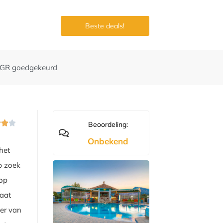
Beste deals!
GR goedgekeurd



Beoordeling:
Onbekend
het
p zoek
 op
taat
eer van