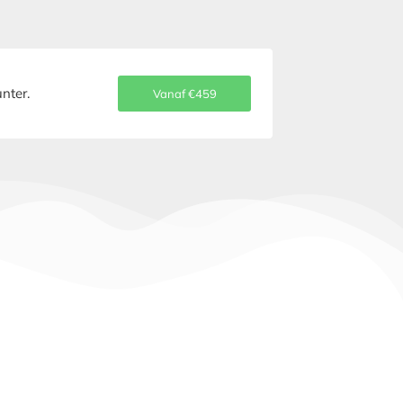
nter.
Vanaf €459